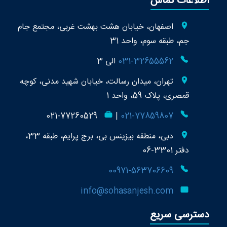
اطلاعات تماس
اصفهان، خیابان هشت بهشت غربی، مجتمع جام
جم، طبقه سوم، واحد 31
031-32655562
الی 3
تهران، میدان رسالت، خیابان شهید مدنی، کوچه
قمصری، پلاک 59، واحد 1
021-77260529
|
021-77859807
دبی، منطقه بیزینس بی، برج پرایم، طبقه 33،
دفتر 3301-06
00971-563706609
info@sohasanjesh.com
دسترسی سریع