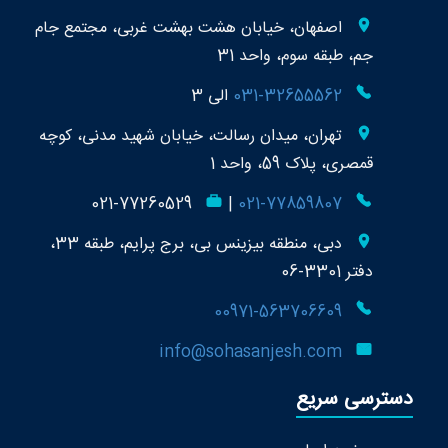
اصفهان، خیابان هشت بهشت غربی، مجتمع جام
جم، طبقه سوم، واحد 31
031-32655562
الی 3
تهران، میدان رسالت، خیابان شهید مدنی، کوچه
قمصری، پلاک 59، واحد 1
021-77260529
|
021-77859807
دبی، منطقه بیزینس بی، برج پرایم، طبقه 33،
دفتر 3301-06
00971-563706609
info@sohasanjesh.com
دسترسی سریع