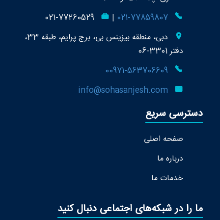
021-77260529
|
021-77859807
دبی، منطقه بیزینس بی، برج پرایم، طبقه 33،
دفتر 3301-06
00971-563706609
info@sohasanjesh.com
دسترسی سریع
صفحه اصلی
درباره ما
خدمات ما
ما را در شبکه‌های اجتماعی دنبال کنید