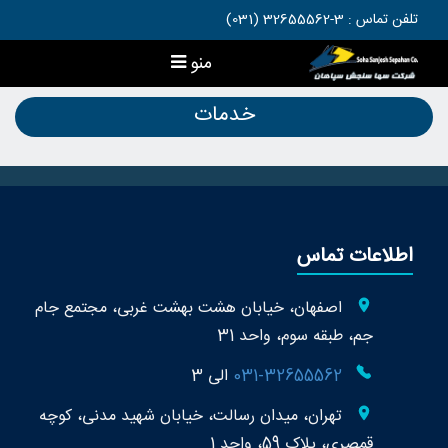
تلفن تماس : 3-32655562 (031)
منو
خدمات
اطلاعات تماس
اصفهان، خیابان هشت بهشت غربی، مجتمع جام
جم، طبقه سوم، واحد 31
031-32655562
الی 3
تهران، میدان رسالت، خیابان شهید مدنی، کوچه
قمصری، پلاک 59، واحد 1